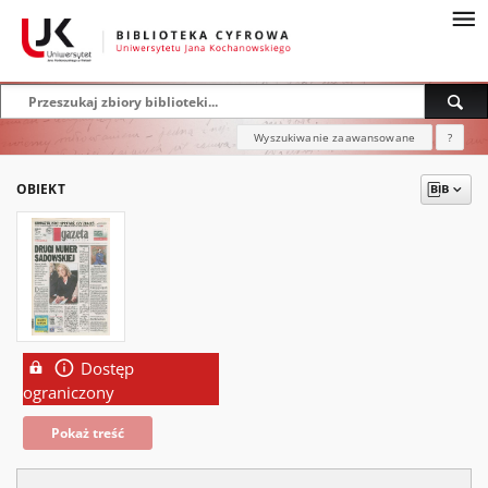
Wyszukiwanie zaawansowane
?
OBIEKT
Dostęp
ograniczony
Pokaż treść