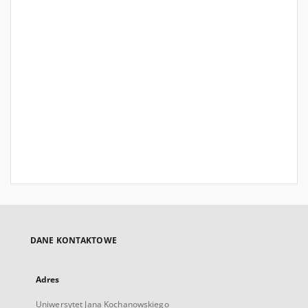
DANE KONTAKTOWE
Adres
Uniwersytet Jana Kochanowskiego