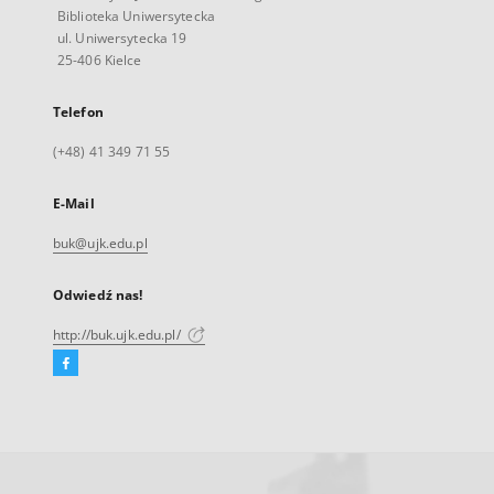
Biblioteka Uniwersytecka
ul. Uniwersytecka 19
25-406 Kielce
Telefon
(+48) 41 349 71 55
E-Mail
buk@ujk.edu.pl
Odwiedź nas!
http://buk.ujk.edu.pl/
Facebook
Link
zewnętrzny,
otworzy
się
w
nowej