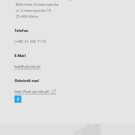
Biblioteka Uniwersytecka
ul. Uniwersytecka 19
25-406 Kielce
Telefon
(+48) 41 349 71 55
E-Mail
buk@ujk.edu.pl
Odwiedź nas!
http://buk.ujk.edu.pl/
Facebook
Link
zewnętrzny,
otworzy
się
w
nowej