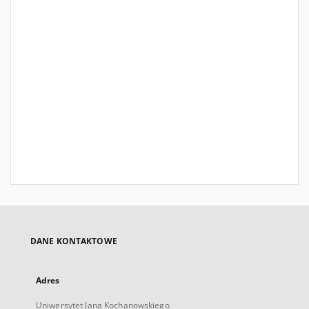
DANE KONTAKTOWE
Adres
Uniwersytet Jana Kochanowskiego