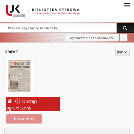
Wyszukiwanie zaawansowane
?
OBIEKT
Dostęp
ograniczony
Pokaż treść