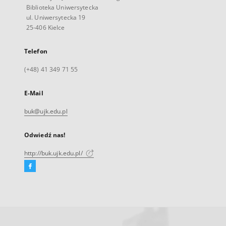
Biblioteka Uniwersytecka
ul. Uniwersytecka 19
25-406 Kielce
Telefon
(+48) 41 349 71 55
E-Mail
buk@ujk.edu.pl
Odwiedź nas!
http://buk.ujk.edu.pl/
Facebook
Link
zewnętrzny,
otworzy
się
w
nowej