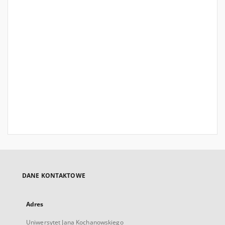
DANE KONTAKTOWE
Adres
Uniwersytet Jana Kochanowskiego