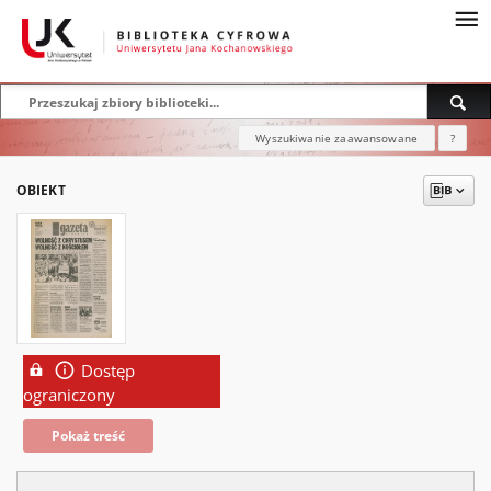
Wyszukiwanie zaawansowane
?
OBIEKT
Dostęp
ograniczony
Pokaż treść