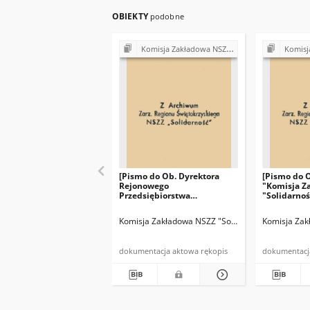
OBIEKTY
podobne
Komisja Zakładowa NSZZ "Solidarność" przy Rejonowym Przedsiębiorstwie Gospodarki Mieszkaniowej w Skarżysku-Kamiennej
Komisja Zakładowa NSZZ "Solidarność
[Pismo do Ob. Dyrektora
[Pismo do 
Rejonowego
"Komisja Z
Przedsiębiorstwa
"Solidarno
Gospodarki Mieszkaniowej w
zawiadamia
Skarżysku-Kamiennej]: "W
Zebraniu (…
Komisja Zakładowa NSZZ "Solidarność" R.P.G.M. 
Komisja Zak
związku ze zbliżającymi się
Świętami Wielkanocnymi
R.Z. NSZZ "Solidarność" i K.Z.
dokumentacja aktowa rękopis
NSZZ "Solidarność"
wnioskuję o wypłacenie dla
pracowników (…)"