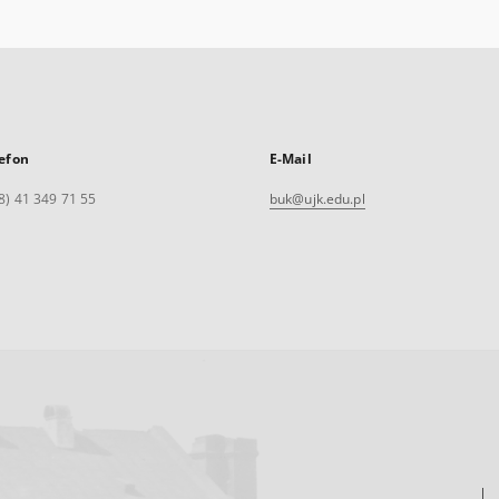
efon
E-Mail
8) 41 349 71 55
buk@ujk.edu.pl