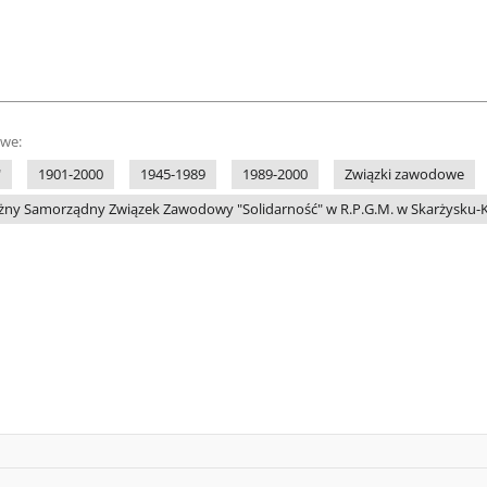
owe:
"
1901-2000
1945-1989
1989-2000
Związki zawodowe
eżny Samorządny Związek Zawodowy "Solidarność" w R.P.G.M. w Skarżysku-