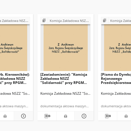
" przy Rejonowym Przedsiębiorstwie Gospodarki Mieszkaniowej w Skarżysku-Kamiennej
Komisja Zakładowa NSZZ "Solidarność" przy Rejonowym Przedsiębiorstwie Gospodarki Mieszkaniowej w Skarżysku-Kamiennej
Komisja Zakładowa NSZZ "Solidarność" przy Rejonowym Przedsiębiorstw
Ob. Kierowników]:
[Zawiadomienie]: "Komisja
[Pismo do Dyrekc
akładowa NSZZ
Zakładowa NSZZ
Rejonowego
ść" przy RPGM
"Solidarność" przy RPGM
Przedsiębiorstwa
, że na Walnym
w/m informuje, że dnia
Gospodarki Miesz
)"
23.X.1981r. (…)"
"Komisja Zakład
Skarżysko-Kam.
ładowa NSZZ "Solidarność" R.P.G.M. Skarżysko-Kamienna
Komisja Zakładowa NSZZ "Solidarność" RPGM Skarżysk
Niezależny Samorządn
Komisja Zakładow
"Solidarność" p
prosi o wyjaśnien
dokumentacja aktowa maszynopis
dokumentacja aktowa maszynopis