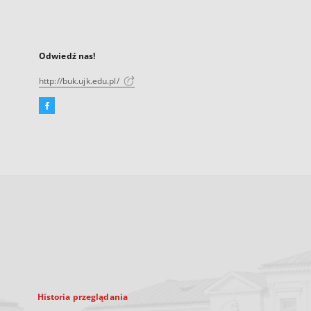
Odwiedź nas!
http://buk.ujk.edu.pl/
Facebook
Link
zewnętrzny,
otworzy
się
w
nowej
karcie
Historia przeglądania