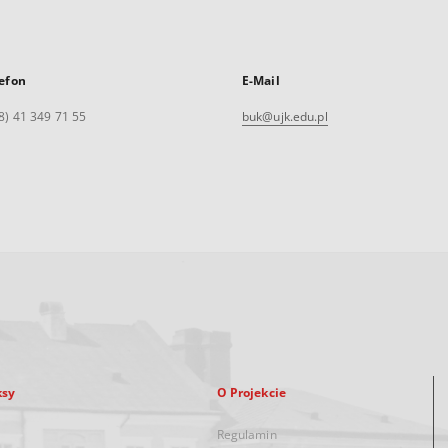
efon
E-Mail
8) 41 349 71 55
buk@ujk.edu.pl
ksy
O Projekcie
Regulamin