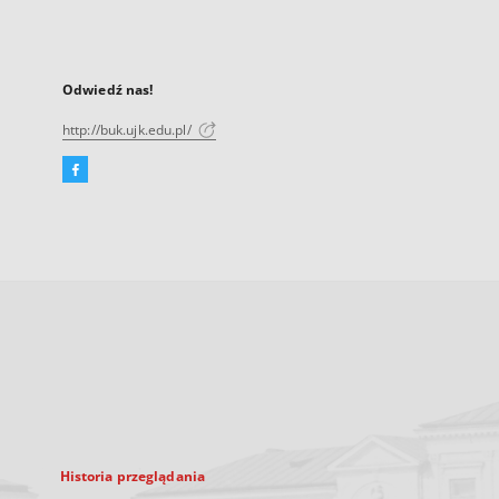
Odwiedź nas!
http://buk.ujk.edu.pl/
Facebook
Link
zewnętrzny,
otworzy
się
w
nowej
karcie
Historia przeglądania