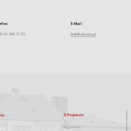
efon
E-Mail
8) 41 349 71 55
buk@ujk.edu.pl
ksy
O Projekcie
Regulamin