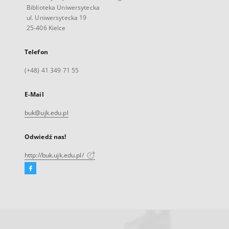
Biblioteka Uniwersytecka
ul. Uniwersytecka 19
25-406 Kielce
Telefon
(+48) 41 349 71 55
E-Mail
buk@ujk.edu.pl
Odwiedź nas!
http://buk.ujk.edu.pl/
Facebook
Link
zewnętrzny,
otworzy
się
w
nowej