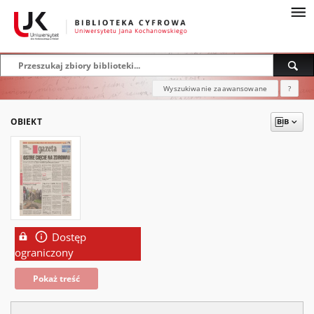
Wyszukiwanie zaawansowane
?
OBIEKT
Dostęp
ograniczony
Pokaż treść