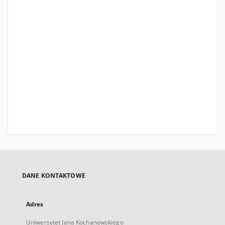
DANE KONTAKTOWE
Adres
Uniwersytet Jana Kochanowskiego