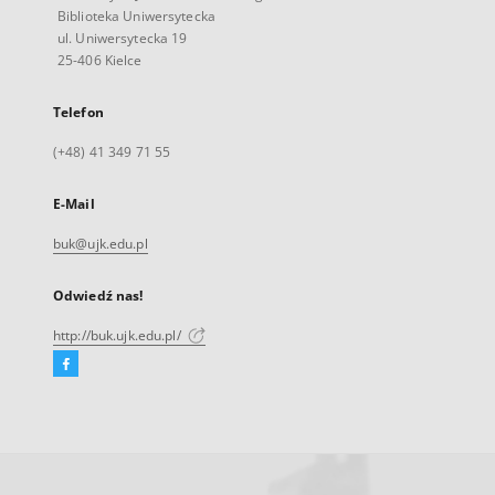
Biblioteka Uniwersytecka
ul. Uniwersytecka 19
25-406 Kielce
Telefon
(+48) 41 349 71 55
E-Mail
buk@ujk.edu.pl
Odwiedź nas!
http://buk.ujk.edu.pl/
Facebook
Link
zewnętrzny,
otworzy
się
w
nowej