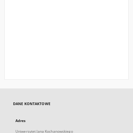
DANE KONTAKTOWE
Adres
Uniwersytet Jana Kochanowskiego