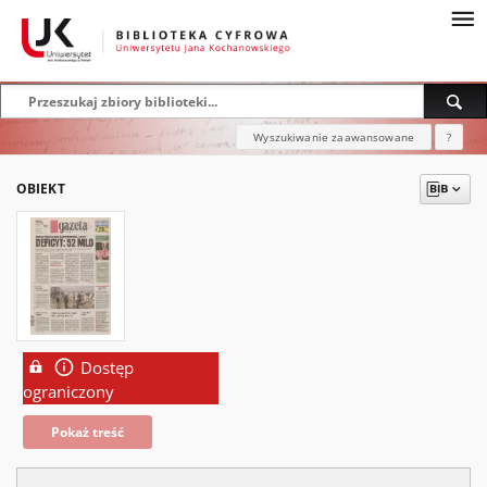
Wyszukiwanie zaawansowane
?
OBIEKT
Dostęp
ograniczony
Pokaż treść