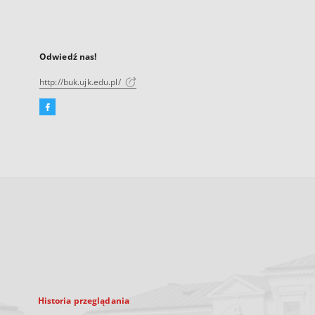
Odwiedź nas!
http://buk.ujk.edu.pl/
Facebook
Link
zewnętrzny,
otworzy
się
w
nowej
karcie
Historia przeglądania