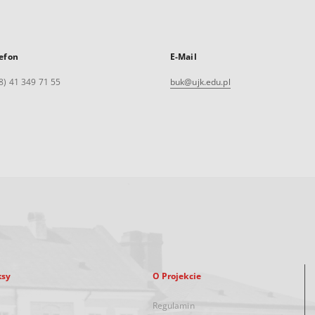
efon
E-Mail
8) 41 349 71 55
buk@ujk.edu.pl
ksy
O Projekcie
Regulamin