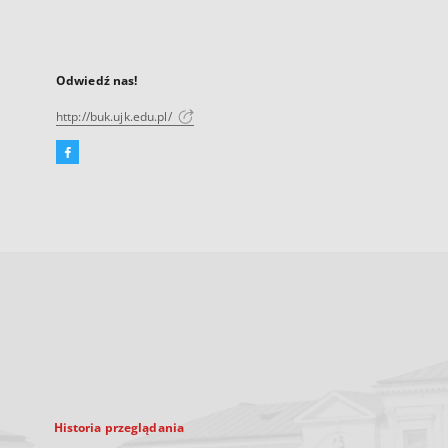
Odwiedź nas!
http://buk.ujk.edu.pl/
Facebook
Link
zewnętrzny,
otworzy
się
w
nowej
karcie
Historia przeglądania