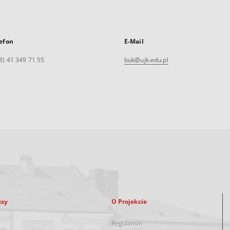
efon
E-Mail
8) 41 349 71 55
buk@ujk.edu.pl
ksy
O Projekcie
Regulamin