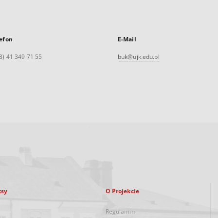
efon
E-Mail
8) 41 349 71 55
buk@ujk.edu.pl
ksy
O Projekcie
Regulamin