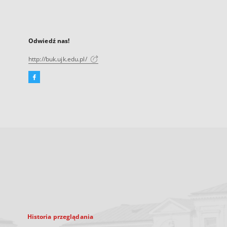
Odwiedź nas!
http://buk.ujk.edu.pl/
Facebook
Link
zewnętrzny,
otworzy
się
w
nowej
karcie
Historia przeglądania