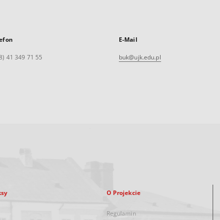
efon
E-Mail
8) 41 349 71 55
buk@ujk.edu.pl
ksy
O Projekcie
Regulamin