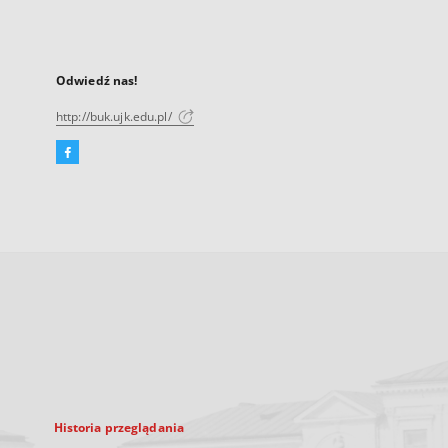
Odwiedź nas!
http://buk.ujk.edu.pl/
Facebook
Link
zewnętrzny,
otworzy
się
w
nowej
karcie
Historia przeglądania