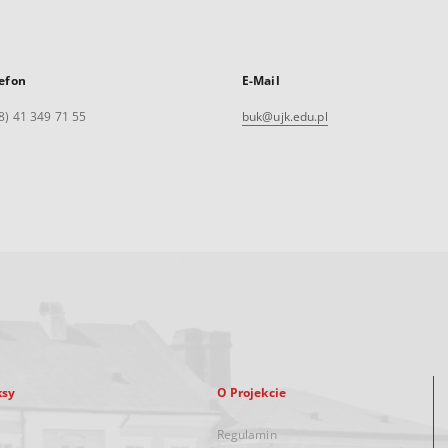
efon
E-Mail
8) 41 349 71 55
buk@ujk.edu.pl
ksy
O Projekcie
Regulamin