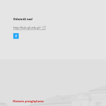
Odwiedź nas!
http://buk.ujk.edu.pl/
Facebook
Link
zewnętrzny,
otworzy
się
w
nowej
karcie
Historia przeglądania