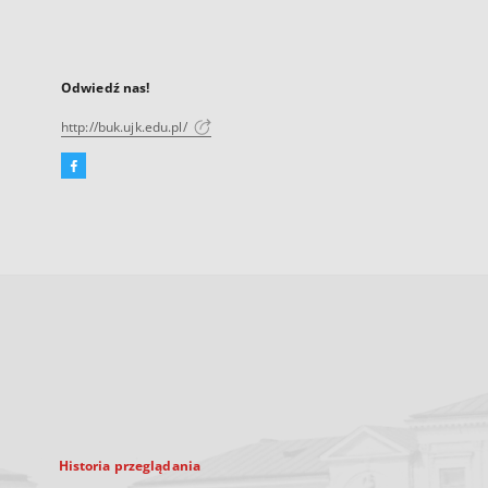
Odwiedź nas!
http://buk.ujk.edu.pl/
Facebook
Link
zewnętrzny,
otworzy
się
w
nowej
karcie
Historia przeglądania