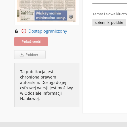
Temat i słowa klucz
dzienniki polskie
Dostęp ograniczony
Pokaż treść
Pobierz
Ta publikacja jest
chroniona prawem
autorskim. Dostęp do jej
cyfrowej wersji jest możliwy
w Oddziale Informacji
Naukowej.