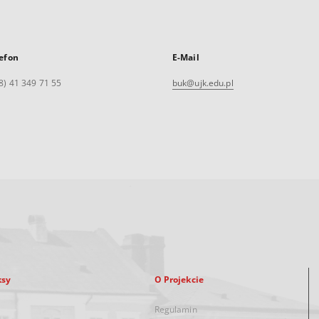
efon
E-Mail
8) 41 349 71 55
buk@ujk.edu.pl
ksy
O Projekcie
Regulamin