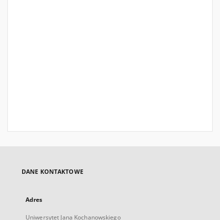
DANE KONTAKTOWE
Adres
Uniwersytet Jana Kochanowskiego