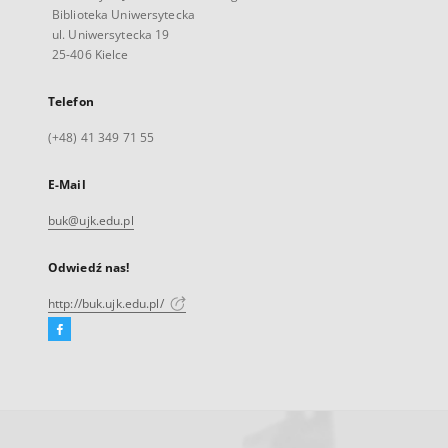
Biblioteka Uniwersytecka
ul. Uniwersytecka 19
25-406 Kielce
Telefon
(+48) 41 349 71 55
E-Mail
buk@ujk.edu.pl
Odwiedź nas!
http://buk.ujk.edu.pl/
Facebook
Link
zewnętrzny,
otworzy
się
w
nowej