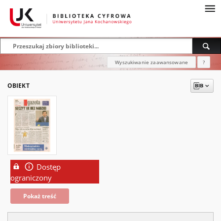
Wyszukiwanie zaawansowane
?
OBIEKT
Dostęp
ograniczony
Pokaż treść