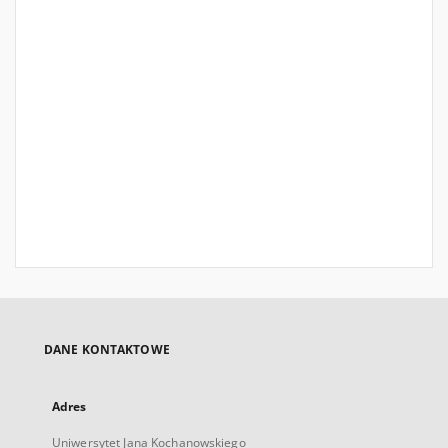
DANE KONTAKTOWE
Adres
Uniwersytet Jana Kochanowskiego