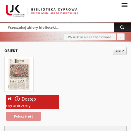
Wyszukiwanie zaawansowane
?
OBIEKT
Dostęp
ograniczony
Pokaż treść