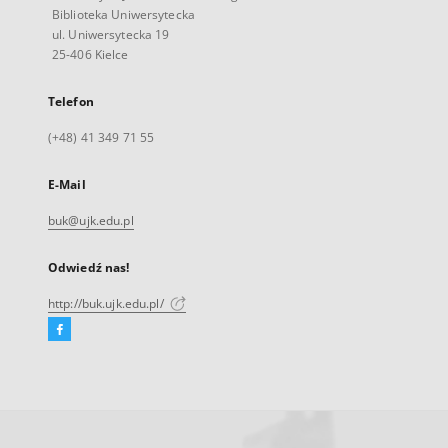
Biblioteka Uniwersytecka
ul. Uniwersytecka 19
25-406 Kielce
Telefon
(+48) 41 349 71 55
E-Mail
buk@ujk.edu.pl
Odwiedź nas!
http://buk.ujk.edu.pl/
Facebook
Link
zewnętrzny,
otworzy
się
w
nowej