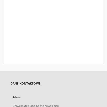
DANE KONTAKTOWE
Adres
Uniwersytet Jana Kochanowskiego