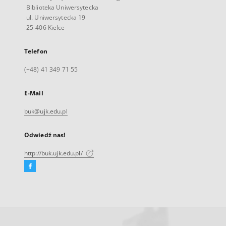
Biblioteka Uniwersytecka
ul. Uniwersytecka 19
25-406 Kielce
Telefon
(+48) 41 349 71 55
E-Mail
buk@ujk.edu.pl
Odwiedź nas!
http://buk.ujk.edu.pl/
Facebook
Link
zewnętrzny,
otworzy
się
w
nowej