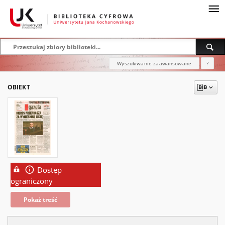
Wyszukiwanie zaawansowane
?
OBIEKT
Dostęp
ograniczony
Pokaż treść