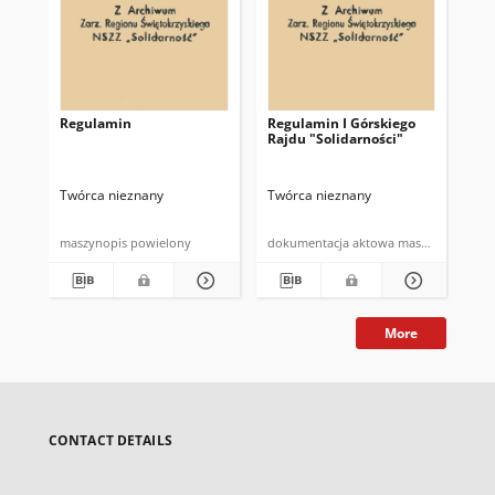
Regulamin
Regulamin I Górskiego
Po
Rajdu "Solidarności"
fu
Spó
Spó
w 
Twórca nieznany
Twórca nieznany
Twó
maszynopis powielony
dokumentacja aktowa maszynopi
More
CONTACT DETAILS