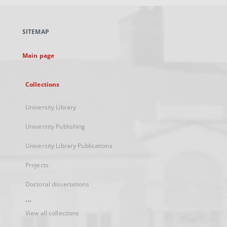
open
in
a
SITEMAP
new
tab
Main page
Collections
University Library
University Publishing
University Library Publications
Projects
Doctoral dissertations
...
View all collections