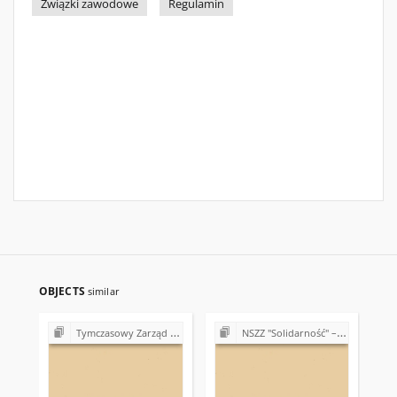
Związki zawodowe
Regulamin
OBJECTS
similar
Tymczasowy Zarząd Regionu Świętokrzyskiego NSZZ "Solidarność" (1989)
NSZZ "Solidarność" – 15. rocznica powstania Związku