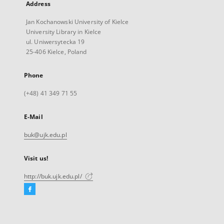
Address
Jan Kochanowski University of Kielce
University Library in Kielce
ul. Uniwersytecka 19
25-406 Kielce, Poland
Phone
(+48) 41 349 71 55
E-Mail
buk@ujk.edu.pl
Visit us!
http://buk.ujk.edu.pl/
Facebook
External
link,
will