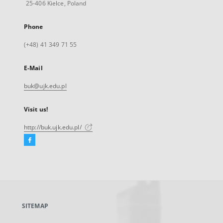
25-406 Kielce, Poland
Phone
(+48) 41 349 71 55
E-Mail
buk@ujk.edu.pl
Visit us!
http://buk.ujk.edu.pl/
Facebook
External
link,
will
open
in
a
SITEMAP
new
tab