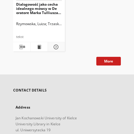
Dialogowość jako cecha
idealnego mówcy w De
oratore Marka Tulliusza
Cycerona
Rzymowska, Luiza
Trzaskowski, Zbigniew. Red.
tekst
More
CONTACT DETAILS
Address
Jan Kochanowski University of Kielce
University Library in Kielce
ul. Uniwersytecka 19