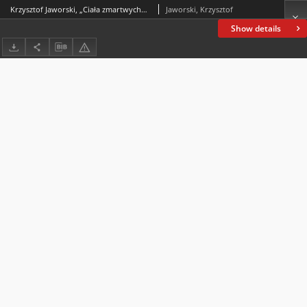
Krzysztof Jaworski, „Ciała zmartwychwstanie” – o zapomnianym „studium metapsychicznym” Marii Horskiej-Szpyrkówny (1893–1977)
Jaworski, Krzysztof
Show details