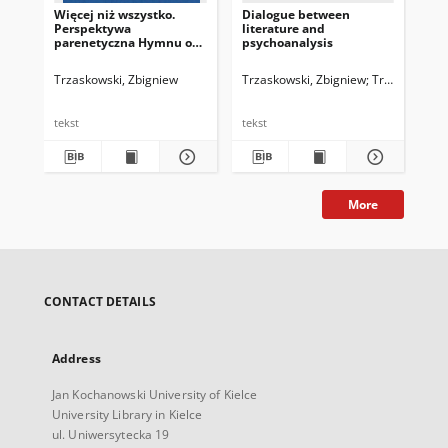
Więcej niż wszystko.
Dialogue between
"Jo
Perspektywa
literature and
Lit
parenetyczna Hymnu o
psychoanalysis
Tr
miłości Pawła z Tarsu
Trzaskowski, Zbigniew
Trzaskowski, Zbigniew
Trzaskowski, 
Trz
tekst
tekst
tek
More
CONTACT DETAILS
Address
Jan Kochanowski University of Kielce
University Library in Kielce
ul. Uniwersytecka 19