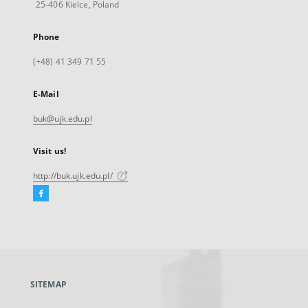
25-406 Kielce, Poland
Phone
(+48) 41 349 71 55
E-Mail
buk@ujk.edu.pl
Visit us!
http://buk.ujk.edu.pl/
Facebook
External
link,
will
open
in
a
SITEMAP
new
tab