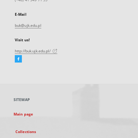
E-Mail
buk@ujk.edu.pl
Visit us!
http://buk.ujk.edu.pl/
Facebook
External
link,
will
open
in
a
SITEMAP
new
tab
Main page
Collections