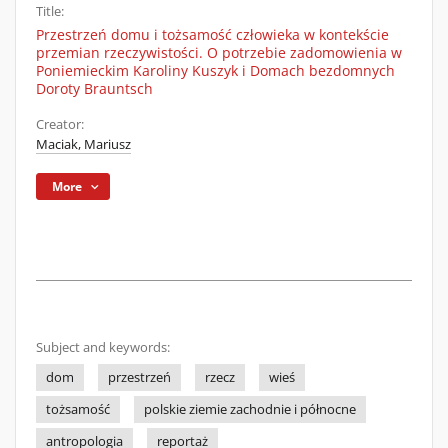
Title:
Przestrzeń domu i tożsamość człowieka w kontekście
przemian rzeczywistości. O potrzebie zadomowienia w
Poniemieckim Karoliny Kuszyk i Domach bezdomnych
Doroty Brauntsch
Creator:
Maciak, Mariusz
More
Subject and keywords:
dom
przestrzeń
rzecz
wieś
tożsamość
polskie ziemie zachodnie i północne
antropologia
reportaż