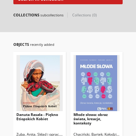
COLLECTIONS
Collections (0)
subcollections
OBJECTS
recently added
Danuta Rasała - Piękno
Młode słowa: obraz
Bib
Etiopskich Kobiet
świata, kreacje,
w K
konteksty
Zuba, Anita. Skład i oprac. graf.
Tkacz, Aneta. Kurator wystawy
Chaciński, Bartek
Kołodziejek, Ewa
Drą
Ł