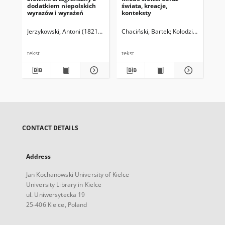
dodatkiem niepolskich
świata, kreacje,
Le
wyrazów i wyrażeń
konteksty
La
Jerzykowski, Antoni (1821-1889)
Chaciński, Bartek
Kołodziejek, Ewa
Sch
Ł
tekst
tekst
CONTACT DETAILS
Address
Jan Kochanowski University of Kielce
University Library in Kielce
ul. Uniwersytecka 19
25-406 Kielce, Poland