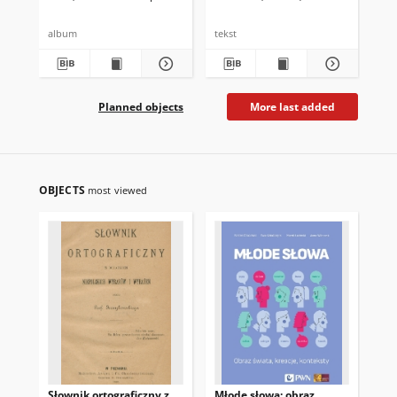
album
tekst
tek
Planned objects
More last added
OBJECTS
most viewed
Słownik ortograficzny z
Młode słowa: obraz
Cor