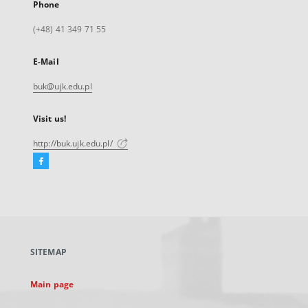
Phone
(+48) 41 349 71 55
E-Mail
buk@ujk.edu.pl
Visit us!
http://buk.ujk.edu.pl/
Facebook
External
link,
will
open
in
a
SITEMAP
new
tab
Main page