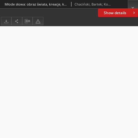
Młode słowa: obraz świata, kreacje, konteksty
Chaciński, Bartek; Kołodziejek, Ewa; Łaziński, Marek; Wileczek, Anna
Show details