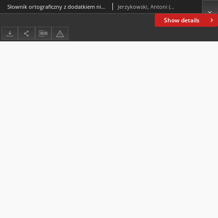
Słownik ortograficzny z dodatkiem niepolskich wyrazów i wyrażeń
Jerzykowski, Antoni (1821-1889)
Show details