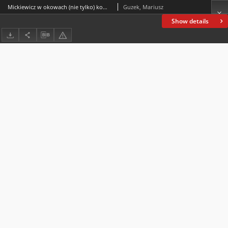
Mickiewicz w okowach (nie tylko) komiksowych dymków. Ballady i romanse jako opowieści obrazkowe
Guzek, Mariusz
Show details