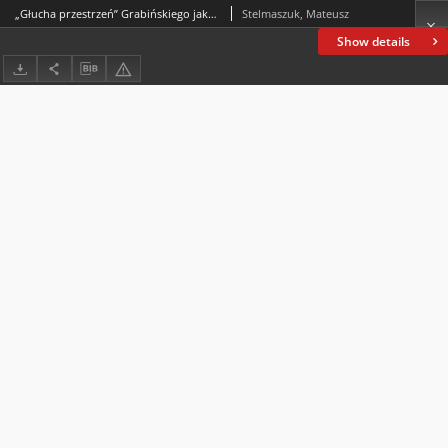
„Głucha przestrzeń” Grabińskiego jako ilustracja światopoglądu modernistycznego
Stelmaszuk, Mateusz
Show details