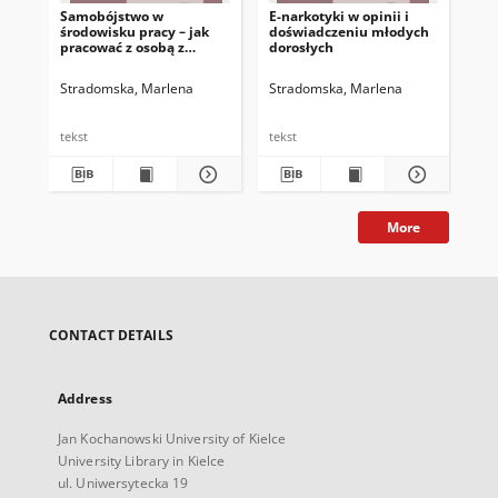
Samobójstwo w
E-narkotyki w opinii i
Por
środowisku pracy – jak
doświadczeniu młodych
za
pracować z osobą z
dorosłych
st
zaburzeniami natury
psychicznej?
Stradomska, Marlena
Stradomska, Marlena
Str
tekst
tekst
tek
More
CONTACT DETAILS
Address
Jan Kochanowski University of Kielce
University Library in Kielce
ul. Uniwersytecka 19