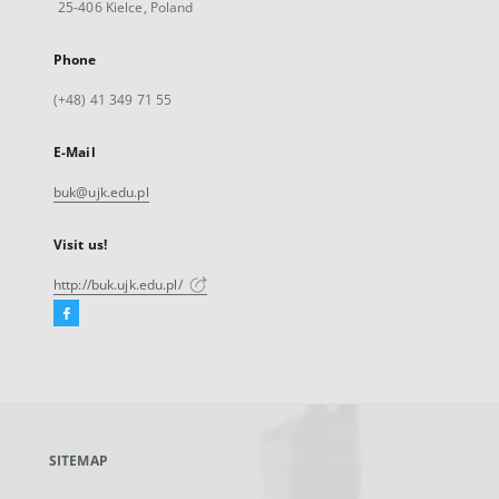
25-406 Kielce, Poland
Phone
(+48) 41 349 71 55
E-Mail
buk@ujk.edu.pl
Visit us!
http://buk.ujk.edu.pl/
Facebook
External
link,
will
open
in
a
SITEMAP
new
tab