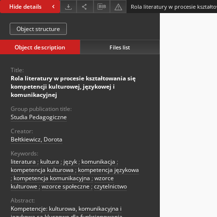
Hide details
Object structure
Object description
Files list
Title:
Rola literatury w procesie kształtowania się
kompetencji kulturowej, językowej i
komunikacyjnej
Group publication title:
Studia Pedagogiczne
Creator:
Bełtkiewicz, Dorota
Keywords:
literatura
;
kultura
;
język
;
komunikacja
;
kompetencja kulturowa
;
kompetencja językowa
;
kompetencja komunikacyjna
;
wzorce
kulturowe
;
wzorce społeczne
;
czytelnictwo
Abstract:
Kompetencje: kulturowa, komunikacyjna i
językowa są kluczowe dla funkcjonowania