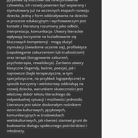
człowieka, ich rozwój powinien być wspierany i
stymulowany już na wczesnych etapach rozwoju
dziecka. Jedną z form oddziaływania na dziecko
w procesie edukacyjnym i wychowawczym jest
kontakt z literaturą rozumiany jako odbiór,
interpretacja, komunikacja. Utwory literackie
wpływają korzystnie na kształtowanie się
kluczowych kompetencji - mogą służyć
stymulacji (świadome uczenie się), profilaktyce
(zapobieganie zaburzeniom lub trudnościom)
oraz terapii (korygowanie zaburzeń,
psychoterapia, rewalidacja). Zarówno utwory
klasyczne (legendy, baśnie, poezja), jak i
najnowsze (bajki terapeutyczne, w tym
specjalistyczne, na przykład: logopedyczne) w
sposób korzystny i wielotorowy oddziałują na
rozwój dziecka, warunkiem skuteczności jest
właściwy dobór tekstu literackiego do
indywidualnej sytuacji i możliwości jednostki.
Literatura jest także doskonałym nośnikiem
wzorców kulturowych, językowych,
komunikacyjnych w środowiskach
wielokulturowych, jak również stanowi grunt do
budowania dialogu społecznego pośród dzieci i
młodzieży.