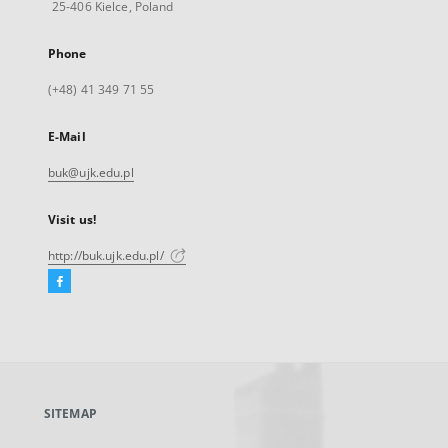
25-406 Kielce, Poland
Phone
(+48) 41 349 71 55
E-Mail
buk@ujk.edu.pl
Visit us!
http://buk.ujk.edu.pl/
Facebook
External
link,
will
open
in
a
SITEMAP
new
tab