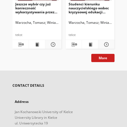
Jeszcze wybór czy już
Studenci kierunku
Tr
konieczność
nauczycielskiego wobec
dzi
wykorzystywania przez
kryzysowej edukacji
rod
nauczycieli TIK w
zdalnej
edukacji? – opinie
Warzocha, Tomasz
Winiarczyk, Anna
Warzocha, Tomasz
Winiarczyk, Ann
Win
studentów kierunków
nauczycielskich
Uniwersytetu Jana
tekst
tekst
tek
Kochanowskiego w
Kielcach i Uniwersytetu
Rzeszowskiego
More
CONTACT DETAILS
Address
Jan Kochanowski University of Kielce
University Library in Kielce
ul. Uniwersytecka 19