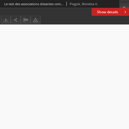
Le test des associations distantes comme outil favorisant le développement des comportements créatifs et stimulant le traitement de l’information en langue cible : résultats d’une étude
Piegzik, Wioletta A.
Show details