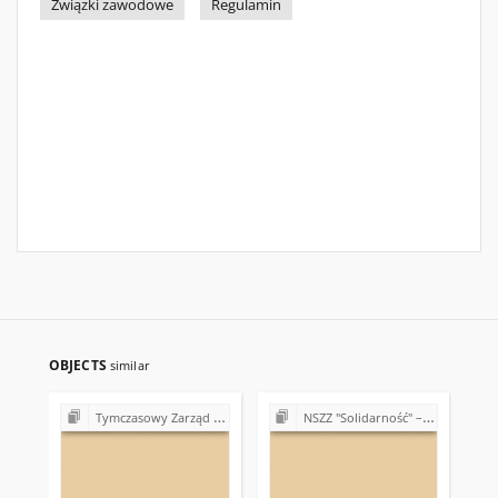
Związki zawodowe
Regulamin
OBJECTS
similar
Tymczasowy Zarząd Regionu Świętokrzyskiego NSZZ "Solidarność" (1989)
NSZZ "Solidarność" – 15. rocznica powstania Związku