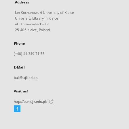
Address
Jan Kochanowski University of Kielce
University Library in Kielce
ul. Uniwersytecka 19
25-406 Kielce, Poland
Phone
(+48) 41 349 71 55
E-Mail
buk@ujk.edu.pl
Visit us!
http://buk.ujk.edu.pl/
Facebook
External
link,
will