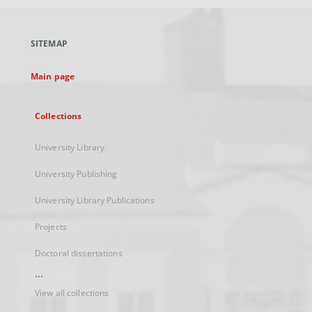
open
in
a
SITEMAP
new
tab
Main page
Collections
University Library
University Publishing
University Library Publications
Projects
Doctoral dissertations
...
View all collections