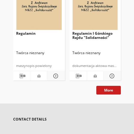
Regulamin
Regulamin I Górskiego
Po
Rajdu "Solidarności"
fu
Spó
Spó
w 
Twórca nieznany
Twórca nieznany
Twó
maszynopis powielony
dokumentacja aktowa maszynopi
More
CONTACT DETAILS