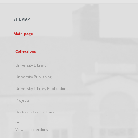
open
in
a
SITEMAP
new
tab
Main page
Collections
University Library
University Publishing
University Library Publications
Projects
Doctoral dissertations
...
View all collections