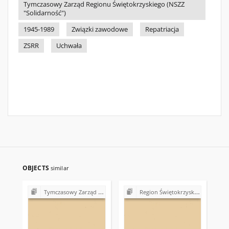
Tymczasowy Zarząd Regionu Świętokrzyskiego (NSZZ
"Solidarność")
1945-1989
Związki zawodowe
Repatriacja
ZSRR
Uchwała
OBJECTS
similar
Tymczasowy Zarząd Regionu Świętokrzyskiego NSZZ "Solidarność" (1989)
Region Świętokrzyski NSZZ "Solidarność". Delegatura Starachowice