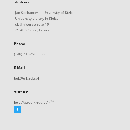
Address
Jan Kochanowski University of Kielce
University Library in Kielce
ul. Uniwersytecka 19
25-406 Kielce, Poland
Phone
(+48) 41 349 71 55
E-Mail
buk@ujk.edu.pl
Visit us!
http://buk.ujk.edu.pl/
Facebook
External
link,
will