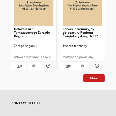
Uchwała nr 11
Serwis informacyjny
Wi
Tymczasowego Zarządu
delegatury Regionu
de
Regionu
Świętokrzyskiego NSZZ
Św
Świętokrzyskiego NSZZ
"Solidarność"
Solidarność w sprawie
Zarząd Regionu
Twórca nieznany
Twó
repatriacji Polaków
zamieszkałych na terenie
ZSRR
uchwała maszynopis powielony
maszynopis powielony
mas
More
CONTACT DETAILS