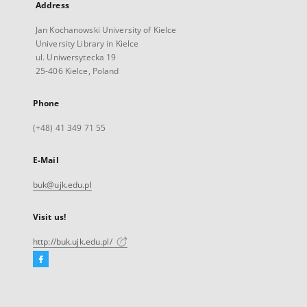
Address
Jan Kochanowski University of Kielce
University Library in Kielce
ul. Uniwersytecka 19
25-406 Kielce, Poland
Phone
(+48) 41 349 71 55
E-Mail
buk@ujk.edu.pl
Visit us!
http://buk.ujk.edu.pl/
Facebook
External
link,
will