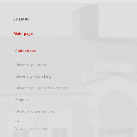
open
in
a
SITEMAP
new
tab
Main page
Collections
University Library
University Publishing
University Library Publications
Projects
Doctoral dissertations
...
View all collections