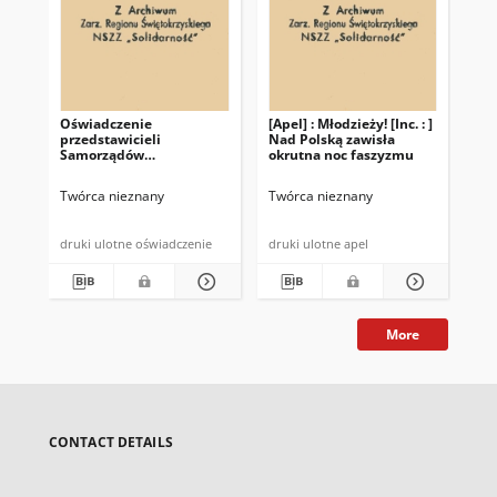
Oświadczenie
[Apel] : Młodzieży! [Inc. : ]
[Ap
przedstawicieli
Nad Polską zawisła
chl
Samorządów
okrutna noc faszyzmu
Ob
Pracowniczych
Twórca nieznany
Twórca nieznany
Twó
druki ulotne oświadczenie
druki ulotne apel
More
CONTACT DETAILS