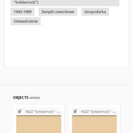
"Solidarność")
1945-1989
Związki zawodowe
Gospodarka
Oświadczenie
OBJECTS
similar
NSZZ "Solidarność" – różne Koła, Komisje i Delegatury w Regionie Świętokrzyskim (1989-1990)
NSZZ "Solidarność" – różne Koła, Komisje i Delegatury w Regionie Świętokrzyskim (1989-1990)