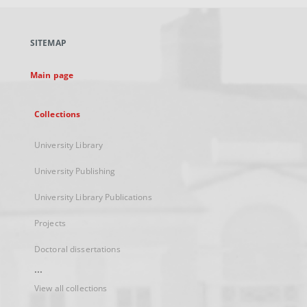
open
in
a
SITEMAP
new
tab
Main page
Collections
University Library
University Publishing
University Library Publications
Projects
Doctoral dissertations
...
View all collections