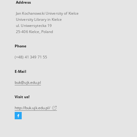
Address
Jan Kochanowski University of Kielce
University Library in Kielce
ul. Uniwersytecka 19
25-406 Kielce, Poland
Phone
(+48) 41 349 71 55
E-Mail
buk@ujk.edu.pl
Visit us!
http://buk.ujk.edu.pl/
Facebook
External
link,
will