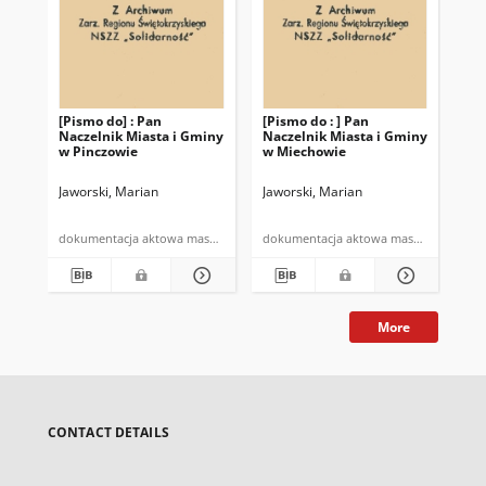
[Pismo do] : Pan
[Pismo do : ] Pan
Oś
Naczelnik Miasta i Gminy
Naczelnik Miasta i Gminy
Ty
w Pinczowie
w Miechowie
Re
Św
"So
Jaworski, Marian
Jaworski, Marian
Jaw
"k
za
dokumentacja aktowa maszynopis
dokumentacja aktowa maszynopis
mas
More
CONTACT DETAILS