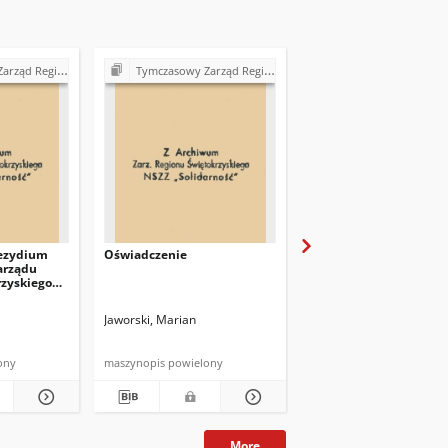
kiego NSZZ "Solidarność" (1989)
Tymczasowy Zarząd Regionu Świętokrzyskiego NSZZ "Solidarność" (1989)
Tymczasowy Zarząd Regionu Świętokrzyskiego NSZZ "Solida
ezydium
Oświadczenie
Oświadczenie
arządu
rzyskiego
Jaworski, Marian
Jaworski, Marian
ony
maszynopis powielony
maszynopis
More