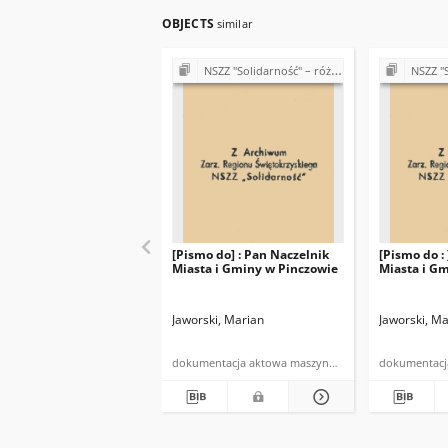
OBJECTS
similar
NSZZ "Solidarność" – różne Koła, Komisje i Delegatury w Regionie Świętokrzyskim (1989-1990)
NSZZ "Solidarność" – różne
[Pismo do] : Pan Naczelnik
[Pismo do :
Miasta i Gminy w Pinczowie
Miasta i G
Jaworski, Marian
Jaworski, Ma
dokumentacja aktowa maszynopis