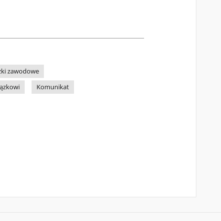
zki zawodowe
iązkowi
Komunikat