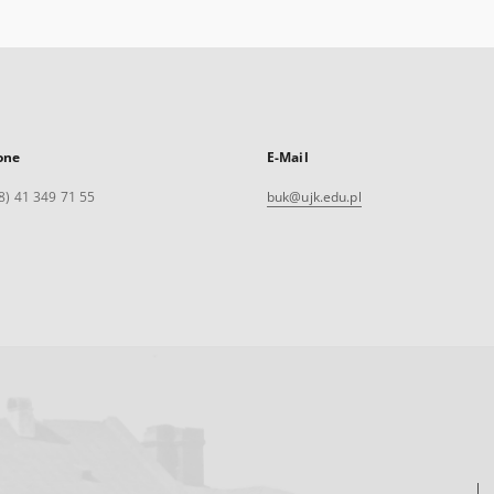
one
E-Mail
8) 41 349 71 55
buk@ujk.edu.pl