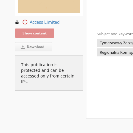
Access Limited
Show content
Subject and keyword
Tymczasowy Zarząd
Download
Regionalna Komisj
This publication is
protected and can be
accessed only from certain
IPs.