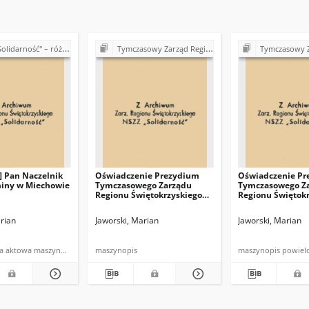
 Koła, Komisje i Delegatury w Regionie Świętokrzyskim (1989-1990)
Tymczasowy Zarząd Regionu Świętokrzyskiego NSZZ "Solidarność" (1989)
Tymczasowy Zarząd Regionu Świętokrzys
 ] Pan Naczelnik
Oświadczenie Prezydium
Oświadczenie Pr
miny w Miechowie
Tymczasowego Zarządu
Tymczasowego Z
Regionu Świętokrzyskiego
Regionu Świętok
NSZZ "Solidarność" w
"Solidarność"
sprawie "kolektywów
rian
Jaworski, Marian
Jaworski, Marian
zakładowych"
dokumentacja aktowa maszynopis
maszynopis
maszynopis powiel