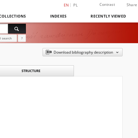
Contrast
Share
EN
PL
COLLECTIONS
INDEXES
RECENTLY VIEWED
 search
?
Download bibliography description
STRUCTURE