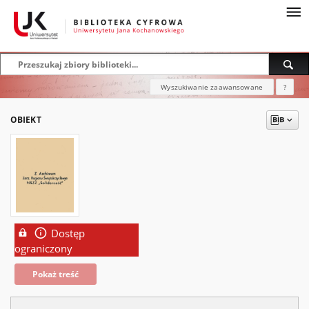
Wyszukiwanie zaawansowane
?
OBIEKT
Dostęp
ograniczony
Pokaż treść