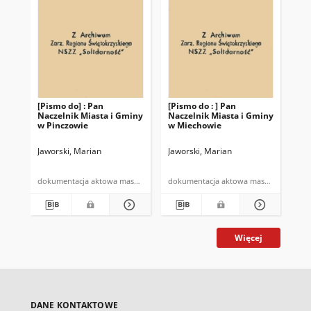
[Pismo do] : Pan
[Pismo do : ] Pan
Oś
Naczelnik Miasta i Gminy
Naczelnik Miasta i Gminy
Ty
w Pinczowie
w Miechowie
Re
Św
"So
Jaworski, Marian
Jaworski, Marian
Jaw
"k
za
dokumentacja aktowa maszynopis
dokumentacja aktowa maszynopis
mas
Więcej
DANE KONTAKTOWE