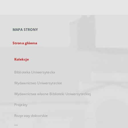
zewnętrzny,
otworzy
się
w
nowej
MAPA STRONY
karcie
Strona główna
Kolekcje
Biblioteka Uniwersytecka
Wydawnictwo Uniwersyteckie
Wydawnictwa własne Biblioteki Uniwersyteckiej
Projekty
Rozprawy doktorskie
...