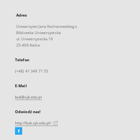
Adres
Uniwersytet Jana Kochanowskiego
Biblioteka Uniwersytecka
ul. Uniwersytecka 19
25-406 Kielce
Telefon
(+48) 41 349 71 55
E-Mail
buk@ujk.edu.pl
Odwiedź nas!
http://buk.ujk.edu.pl/
Facebook
Link