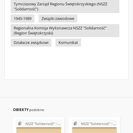
Tymczasowy Zarząd Regionu Świętokrzyskiego (NSZZ
"Solidarność")
1945-1989
Związki zawodowe
Regionalna Komisja Wykonawcza NSZZ "Solidarność"
(Region Świętokrzyski)
Działacze związkowi
Komunikat
OBIEKTY
podobne
NSZZ "Solidarność" – różne Koła, Komisje i Delegatury w Regionie Świętokrzyskim (1989-1990)
NSZZ "Solidarność" – różne Koła, Komisje i Delegatury w Regionie Świętokrzyskim (1989-1990)