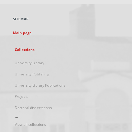
open
in
a
SITEMAP
new
tab
Main page
Collections
University Library
University Publishing
University Library Publications
Projects
Doctoral dissertations
...
View all collections