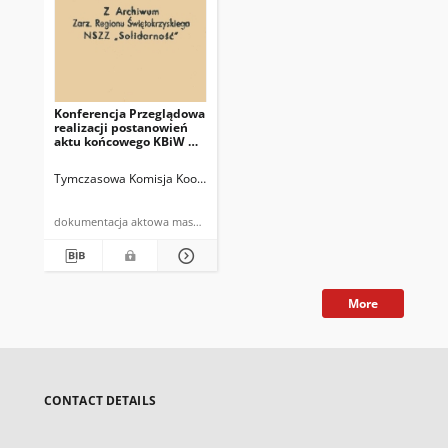
Konferencja Przeglądowa
realizacji postanowień
aktu końcowego KBiW w
E[uropie] Madryt -
Hiszpania
Tymczasowa Komisja Koordynacyjna Zarządu Regionu Świętokrzyskiego
dokumentacja aktowa maszynopis powielony
More
CONTACT DETAILS