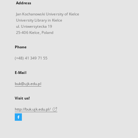
Address
Jan Kochanowski University of Kielce
University Library in Kielce
ul. Uniwersytecka 19
25-406 Kielce, Poland
Phone
(+48) 41 349 71 55
E-Mail
buk@ujk.edu.pl
Visit us!
http://buk.ujk.edu.pl/
Facebook
External
link,
will