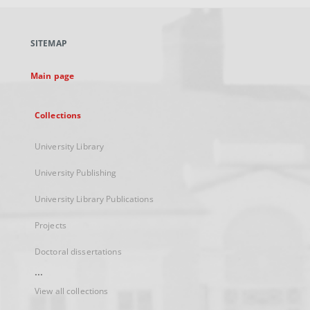
open
in
a
SITEMAP
new
tab
Main page
Collections
University Library
University Publishing
University Library Publications
Projects
Doctoral dissertations
...
View all collections