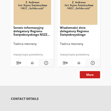
Serwis informacyjny
Wiadomości dnia
Uc
delegatury Regionu
delegatury Regionu
Re
Świętokrzyskiego NSZZ
Świętokrzyskiego
Św
"Solidarność"
"So
z d
Twórca nieznany
Twórca nieznany
Twó
maszynopis powielony
maszynopis powielony
mas
More
CONTACT DETAILS