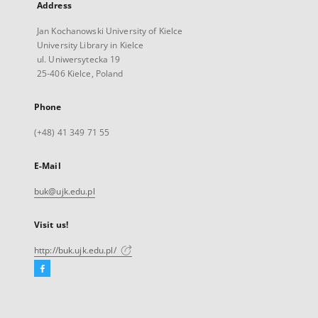
Address
Jan Kochanowski University of Kielce
University Library in Kielce
ul. Uniwersytecka 19
25-406 Kielce, Poland
Phone
(+48) 41 349 71 55
E-Mail
buk@ujk.edu.pl
Visit us!
http://buk.ujk.edu.pl/
Facebook
External
link,
will