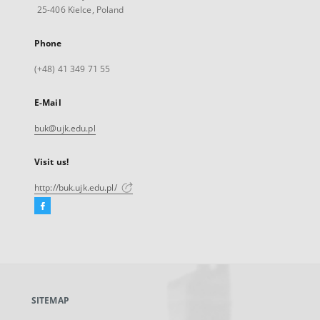
25-406 Kielce, Poland
Phone
(+48) 41 349 71 55
E-Mail
buk@ujk.edu.pl
Visit us!
http://buk.ujk.edu.pl/
Facebook
External
link,
will
open
in
a
SITEMAP
new
tab