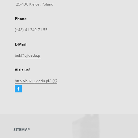
25-406 Kielce, Poland
Phone
(+48) 41 349 71 55
E-Mail
buk@ujk.edu.pl
Visit us!
http://buk.ujk.edu.pl/
Facebook
External
link,
will
open
in
a
SITEMAP
new
tab