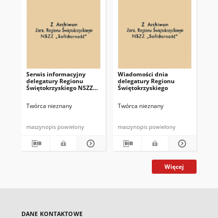
Serwis informacyjny
Wiadomości dnia
Uc
delegatury Regionu
delegatury Regionu
Re
Świętokrzyskiego NSZZ
Świętokrzyskiego
Św
"Solidarność"
"So
z d
Twórca nieznany
Twórca nieznany
Twó
maszynopis powielony
maszynopis powielony
mas
Więcej
DANE KONTAKTOWE