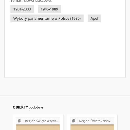
Temat i słowa kluczowe:
1901-2000
1945-1989
Wybory parlamentarne w Polsce (1985)
Apel
OBIEKTY
podobne
Region Świętokrzyski NSZZ "Solidarność". Delegatura Starachowice
Region Świętokrzyski NSZZ "Solidarność". Delegatura Starachowice