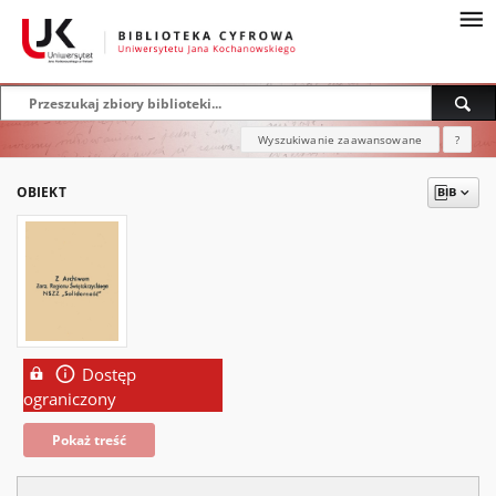
Wyszukiwanie zaawansowane
?
OBIEKT
Dostęp
ograniczony
Pokaż treść