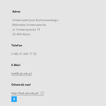
Adres
Uniwersytet Jana Kochanowskiego
Biblioteka Uniwersytecka
ul. Uniwersytecka 19
25-406 Kielce
Telefon
(+48) 41 349 71 55
E-Mail
buk@ujk.edu.pl
Odwiedź nas!
http://buk.ujk.edu.pl/
Facebook
Link