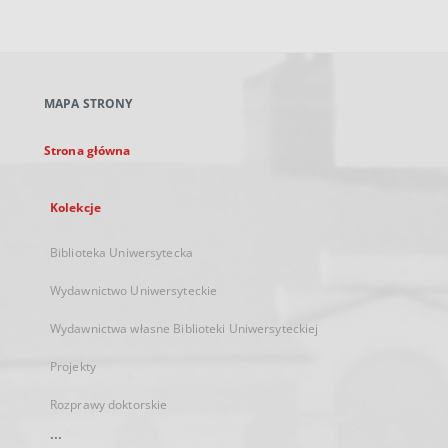
zewnętrzny,
otworzy
się
w
nowej
MAPA STRONY
karcie
Strona główna
Kolekcje
Biblioteka Uniwersytecka
Wydawnictwo Uniwersyteckie
Wydawnictwa własne Biblioteki Uniwersyteckiej
Projekty
Rozprawy doktorskie
...