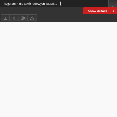
Regulamin dla szkół ludowych wszelkiéj kategoryi w królestwie Galicyi i Lodomeryi wraz z Wielkiém Księstwem Krakowskiém
Show details