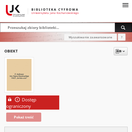
Wyszukiwanie zaawansowane
?
OBIEKT
Dostęp
ograniczony
Pokaż treść