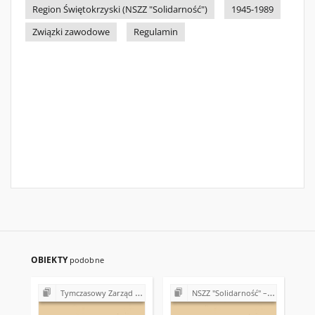
Region Świętokrzyski (NSZZ "Solidarność")
1945-1989
Związki zawodowe
Regulamin
OBIEKTY
podobne
Tymczasowy Zarząd Regionu Świętokrzyskiego NSZZ "Solidarność" (1989)
NSZZ "Solidarność" – 15. rocznica powstania Związku