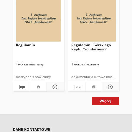
Regulamin
Regulamin I Górskiego
Po
Rajdu "Solidarności"
fu
Spó
Spó
w 
Twórca nieznany
Twórca nieznany
Twó
maszynopis powielony
dokumentacja aktowa maszynopi
Więcej
DANE KONTAKTOWE