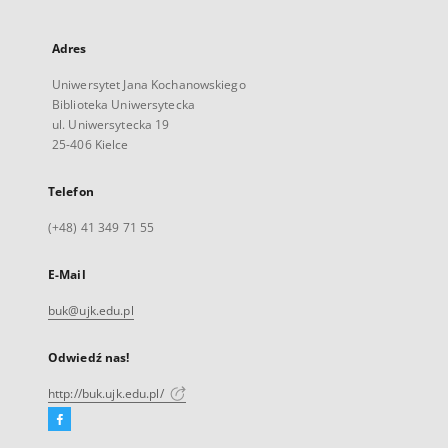
Adres
Uniwersytet Jana Kochanowskiego
Biblioteka Uniwersytecka
ul. Uniwersytecka 19
25-406 Kielce
Telefon
(+48) 41 349 71 55
E-Mail
buk@ujk.edu.pl
Odwiedź nas!
http://buk.ujk.edu.pl/
Facebook
Link