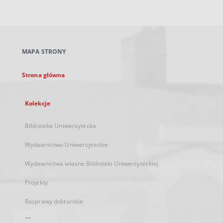
zewnętrzny,
otworzy
się
w
nowej
MAPA STRONY
karcie
Strona główna
Kolekcje
Biblioteka Uniwersytecka
Wydawnictwo Uniwersyteckie
Wydawnictwa własne Biblioteki Uniwersyteckiej
Projekty
Rozprawy doktorskie
...