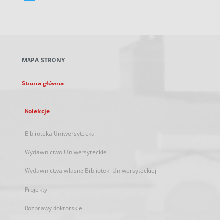
Link
zewnętrzny,
otworzy
się
w
nowej
MAPA STRONY
karcie
Strona główna
Kolekcje
Biblioteka Uniwersytecka
Wydawnictwo Uniwersyteckie
Wydawnictwa własne Biblioteki Uniwersyteckiej
Projekty
Rozprawy doktorskie