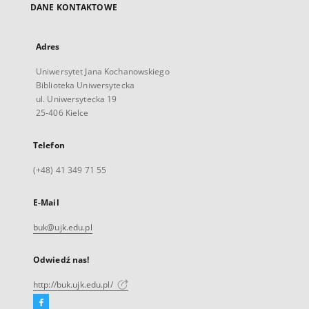
DANE KONTAKTOWE
Adres
Uniwersytet Jana Kochanowskiego
Biblioteka Uniwersytecka
ul. Uniwersytecka 19
25-406 Kielce
Telefon
(+48) 41 349 71 55
E-Mail
buk@ujk.edu.pl
Odwiedź nas!
http://buk.ujk.edu.pl/
Facebook