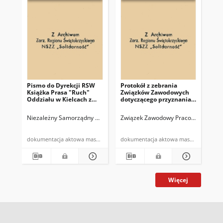
Pismo do Dyrekcji RSW
Protokół z zebrania
Wyc
Książka Prasa "Ruch"
Związków Zawodowych
po
Oddziału w Kielcach z
dotyczącego przyznania
Pr
prośbą o umożliwienie
dofinansowania do
NSZ
załodze zakupu
wycieczki
dni
Niezależny Samorządny Związek Zawodowy "Solidarność" w PGR Piek
Związek Zawodowy Pracowników Roln
Zwi
papierosów
dokumentacja aktowa maszynopis
dokumentacja aktowa maszynopis
Więcej