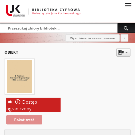
Wyszukiwanie zaawansowane
?
OBIEKT
Dostęp
ograniczony
Pokaż treść