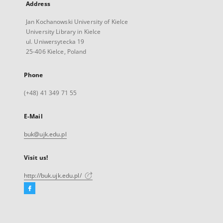
Address
Jan Kochanowski University of Kielce
University Library in Kielce
ul. Uniwersytecka 19
25-406 Kielce, Poland
Phone
(+48) 41 349 71 55
E-Mail
buk@ujk.edu.pl
Visit us!
http://buk.ujk.edu.pl/
Facebook
External
link,
will