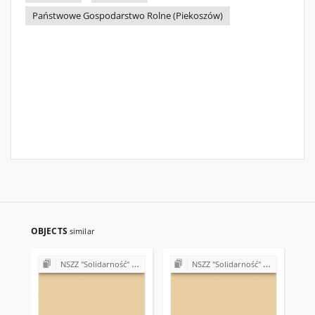
Państwowe Gospodarstwo Rolne (Piekoszów)
OBJECTS
similar
NSZZ "Solidarność" w Państwowym Gospodarstwie Rolnym w Piekoszowie
NSZZ "Solidarność" w Państwowym Gospodarstwie Ogrodniczym w Piekoszowie