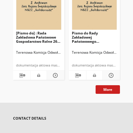
[Pismo do] : Rada
Pismo do Rady
Zakładowa Państwowe
Zakładowej
Gospodarstwo Rolne 26-
Państwowego
065 Piekoszów
Gospodarstwa
Ogrodniczego w
Terenowa Komisja Odwoławcza Do Spraw Pracy
Terenowa Komisja Odwoławcza do Sp
Piekoszowie w sprawie
posiedzenia, które się
odbędzie
dokumentacja aktowa maszynopis
dokumentacja aktowa maszynopis
More
CONTACT DETAILS