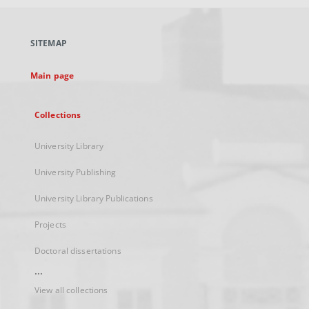
open
in
a
SITEMAP
new
tab
Main page
Collections
University Library
University Publishing
University Library Publications
Projects
Doctoral dissertations
...
View all collections