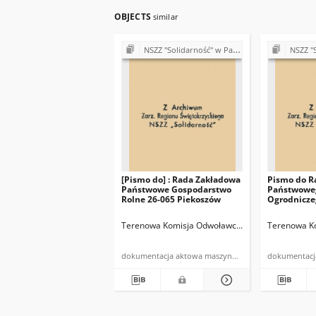
OBJECTS
similar
NSZZ "Solidarność" w Państwowym Gospodarstwie Rolnym w Piekoszowie
NSZZ "Solidarność" w 
[Pismo do] : Rada Zakładowa
Pismo do R
Państwowe Gospodarstwo
Państwowe
Rolne 26-065 Piekoszów
Ogrodnicze
w sprawie p
się odbędzi
Terenowa Komisja Odwoławcza Do Spraw Pracy
Terenowa Ko
dokumentacja aktowa maszynopis