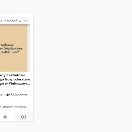
Państwowym Gospodarstwie Ogrodniczym w Piekoszowie
ady Zakładowej
go Gospodarstwa
go w Piekoszowie
osiedzenia, które
e
misja Odwoławcza do Spraw Pracy w Kielcach
dokumentacja aktowa maszynopis