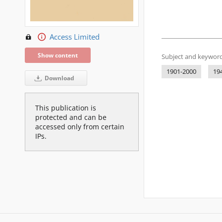
Access Limited
Show content
Subject and keyword
1901-2000
19
Download
This publication is
protected and can be
accessed only from certain
IPs.