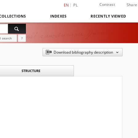
Contrast
Share
EN
PL
COLLECTIONS
INDEXES
RECENTLY VIEWED
 search
?
Download bibliography description
STRUCTURE