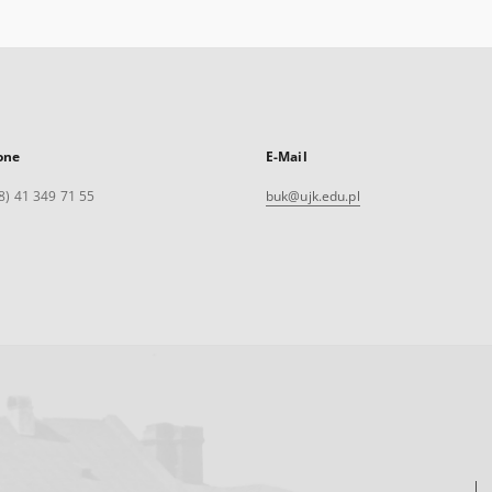
one
E-Mail
8) 41 349 71 55
buk@ujk.edu.pl