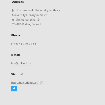
Address
Jan Kochanowski University of Kielce
University Library in Kielce
ul. Uniwersytecka 19
25-406 Kielce, Poland
Phone
(+48) 41 349 71 55
E-Mail
buk@ujk.edu.pl
Visit us!
http://buk.ujk.edu.pl/
Facebook
External
link,
will