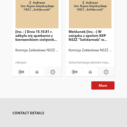
[Inc. : ] Dnia 15.10.81 r.
Meldunek [Inc. : ] W
Pro
odbyło się spotkanie z
związku z apelem KKP
11.
kierownikiem cielętnika
NSZZ "Solidarność' w
zeb
w Szczukowicach […]
sprawie przepracowania
Ch
[…]
Komisja Zakładowa NSZZ "Solidarność" w PGR Piekoszów
Komisja Zakładowa NSZZ "Solidarno
Kom
rękopis
dokumentacja aktowa maszynopis
More
CONTACT DETAILS