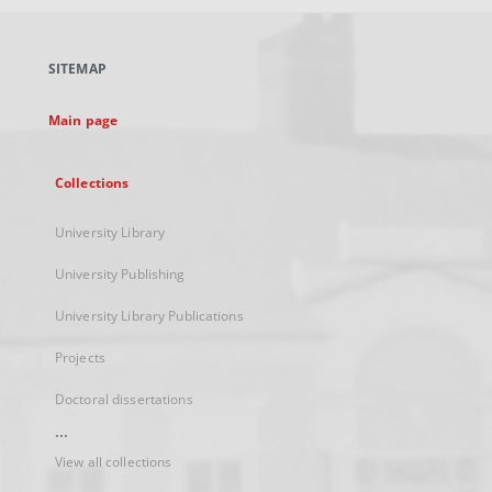
open
in
a
SITEMAP
new
tab
Main page
Collections
University Library
University Publishing
University Library Publications
Projects
Doctoral dissertations
...
View all collections