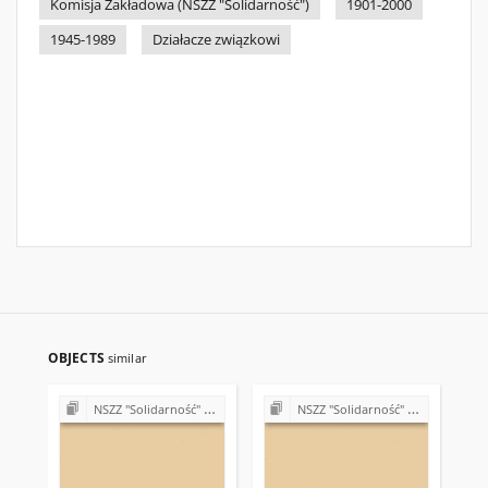
Komisja Zakładowa (NSZZ "Solidarność")
1901-2000
1945-1989
Działacze związkowi
OBJECTS
similar
NSZZ "Solidarność" w Państwowym Gospodarstwie Rolnym w Piekoszowie
NSZZ "Solidarność" w Państwowym Gospodarstwie Rolnym w Piekoszowie