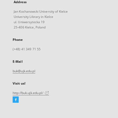
Address
Jan Kochanowski University of Kielce
University Library in Kielce
ul. Uniwersytecka 19
25-406 Kielce, Poland
Phone
(+48) 41 349 71 55
E-Mail
buk@ujk.edu.pl
Visit us!
http://buk.ujk.edu.pl/
Facebook
External
link,
will