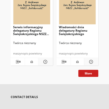
Serwis informacyjny
Wiadomości dnia
Uc
delegatury Regionu
delegatury Regionu
Re
Świętokrzyskiego NSZZ
Świętokrzyskiego
Św
"Solidarność"
"So
z d
Twórca nieznany
Twórca nieznany
Twó
maszynopis powielony
maszynopis powielony
mas
More
CONTACT DETAILS