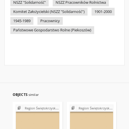
NSZZ "Solidarność"
NSZZ Pracowników Rolnictwa
Komitet Założycielski (NSZZ "Solidarność")
1901-2000
1945-1989
Pracownicy
Państwowe Gospodarstwo Rolne (Piekoszów)
OBJECTS
similar
Region Świętokrzyski NSZZ "Solidarność". Delegatura Starachowice
Region Świętokrzyski NSZZ "Solidarność". Delegatura Starachowice