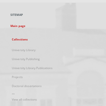
open
in
a
SITEMAP
new
tab
Main page
Collections
University Library
University Publishing
University Library Publications
Projects
Doctoral dissertations
...
View all collections