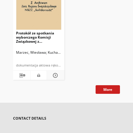
Protokół ze spotkania
wyborczego Komisji
Związkowej z
przedstawicielami Dyr.
Zakładu w składzie
Marzec, Wiesława
Kucharski, Leszek
Kieza, Maria
Bystranowska, Hel
dokumentacja aktowa rękopis
More
CONTACT DETAILS