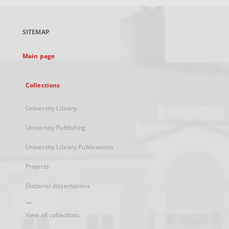
open
in
a
SITEMAP
new
tab
Main page
Collections
University Library
University Publishing
University Library Publications
Projects
Doctoral dissertations
...
View all collections