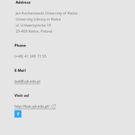
Address
Jan Kochanowski University of Kielce
University Library in Kielce
ul. Uniwersytecka 19
25-406 Kielce, Poland
Phone
(+48) 41 349 71 55
E-Mail
buk@ujk.edu.pl
Visit us!
http://buk.ujk.edu.pl/
Facebook
External
link,
will